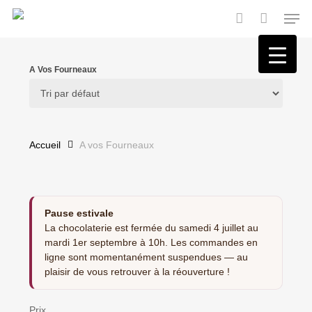
Skip
Men
to
main
account
content
A Vos Fourneaux
Accueil
A vos Fourneaux
Pause estivale
La chocolaterie est fermée du samedi 4 juillet au
mardi 1er septembre à 10h. Les commandes en
ligne sont momentanément suspendues — au
plaisir de vous retrouver à la réouverture !
Prix