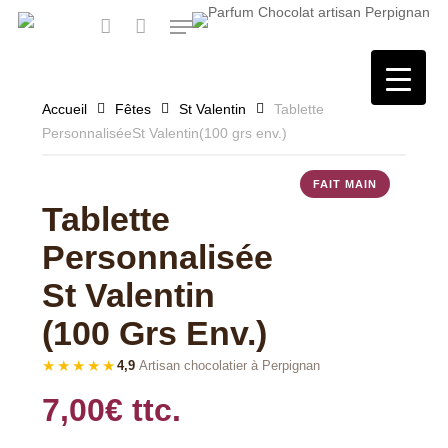
Skip
Menu
to
main
account
content
Accueil
Fêtes
St Valentin
Tablette
PersonnaliséeSt Valentin(100 grs env.)
Tablette
Personnalisée
St Valentin
(100 Grs Env.)
★★★★★
4,9
·
Artisan chocolatier à Perpignan
7,00
€
ttc.