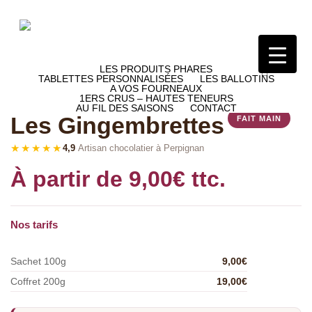
Skip
to
main
content
accou
accoun
LES PRODUITS PHARES
Accueil
Les Ballotins
Les Gingembrettes
TABLETTES PERSONNALISÉES
LES BALLOTINS
A VOS FOURNEAUX
1ERS CRUS – HAUTES TENEURS
AU FIL DES SAISONS
CONTACT
Les Gingembrettes
★★★★★
4,9
·
Artisan chocolatier à Perpignan
À partir de
9,00
€
ttc.
Nos tarifs
Sachet 100g
9,00
€
Coffret 200g
19,00
€