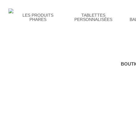
Skip
to
main
content
LES PRODUITS
TABLETTES
PHARES
PERSONNALISÉES
BA
BOUTI