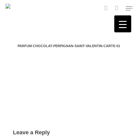
Skip
Men
to
main
account
content
PARFUM-CHOCOLAT-PERPIGNAN-SAINT-VALENTIN-CARTE-01
Leave a Reply