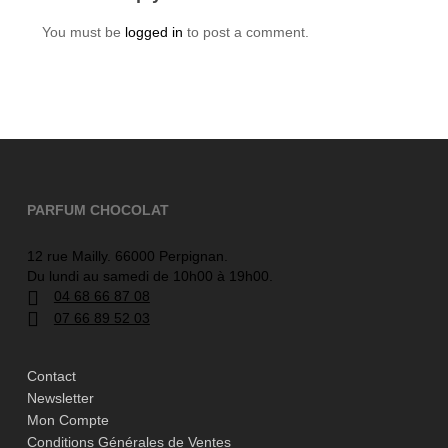
You must be
logged in
to post a comment.
PARFUM CHOCOLAT
12 rue Mailly. 66000 Perpignan.
Du lundi au samedi de 10h00 à 19h00.
04 68 66 87 08
07 66 89 52 03
Contact
Newsletter
Mon Compte
Conditions Générales de Ventes