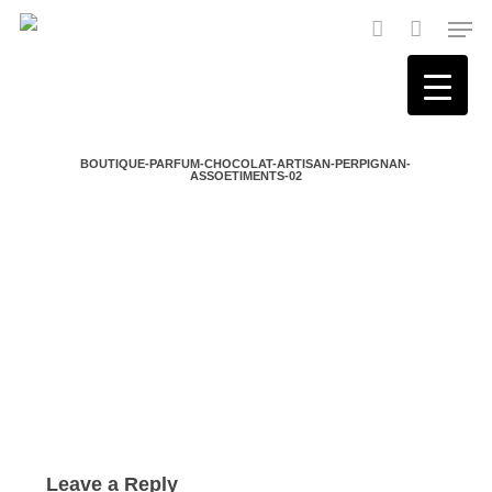
Skip
Men
to
main
account
content
BOUTIQUE-PARFUM-CHOCOLAT-ARTISAN-PERPIGNAN-
ASSOETIMENTS-02
Leave a Reply